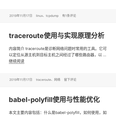
发
2019年11月17日
标
linux
、
tcpdump
Linux基础：用tcpdump抓包
有1条评论
布
签
于
traceroute使用与实现原理分析
内容简介 traceroute是诊断网络问题时常用的工具。它可
以定位从源主机到目标主机之间经过了哪些路由器，以 …
继续阅读
traceroute使用与实现原理分析
发
2019年11月17日
标
traceroute
、
网络
于traceroute使用与实现原理分析
留下评论
布
签
于
babel-polyfill使用与性能优化
本文主要内容包括：什么是babel-polyfill，如何使用，如