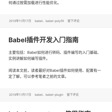
何通过按需加载进行性能优化。
发
2019年11月17日
标
babel
、
babel-polyfill
于babel-polyfill使用与性能优化
留下评论
布
签
于
Babel插件开发入门指南
主要包括：Babel如何进行转码、插件编写的入门基础、
实例讲解如何编写插件。
阅读本文前，读者最好对Babel插件如何使用、配置有一
定了解，可以参考笔者之前的文章。
发
2019年11月17日
标
babel
、
babel-plugin
于Babel插件开发入门指南
留下评论
布
签
于