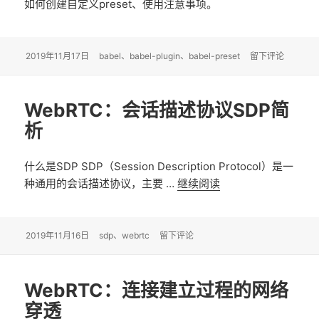
如何创建自定义preset、使用注意事项。
发
2019年11月17日
标
babel
、
babel-plugin
、
babel-preset
于Babel：plugi
留下评论
布
签
于
WebRTC：会话描述协议SDP简
析
什么是SDP SDP（Session Description Protocol）是一
种通用的会话描述协议，主要 …
继续阅读
WebRTC：会话描
发
2019年11月16日
标
sdp
、
webrtc
于WebRTC：会话描述协议SDP简析
留下评论
布
签
于
WebRTC：连接建立过程的网络
穿透