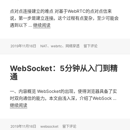
点对点连接建立的难点 对基于WebRTC的点对点信来
说，第一步是建立连接。这个过程有点复杂，至少可能会
遇到以下 …
继续阅读
WebRTC：连接建立过程的网络穿透
发
2019年11月16日
标
NAT
、
webrtc
、
网络穿透
于WebRTC：连接建立过程
留下评论
布
签
于
WebSocket：5分钟从入门到精
通
一、内容概览 WebSocket的出现，使得浏览器具备了实
时双向通信的能力。本文由浅入深，介绍了WebSock …
继续阅读
WebSocket：5分钟从入门到精通
发
2019年11月16日
标
websocket
于WebSocket：5分钟从入门到精通
留下评论