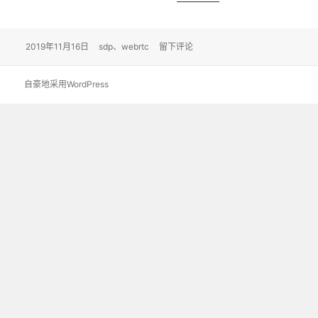
发
2019年11月16日
标
sdp
、
webrtc
于WebRTC：会话描述协议SDP简析
留下评论
布
签
于
自豪地采用WordPress