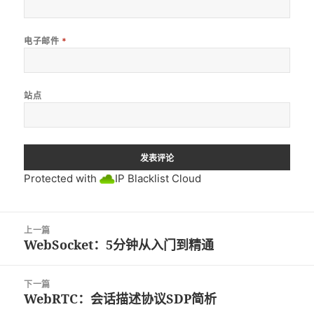
电子邮件
*
站点
Protected with
IP Blacklist Cloud
文
上一篇
章
WebSocket：5分钟从入门到精通
上
导
篇
航
文
下一篇
章：
WebRTC：会话描述协议SDP简析
下