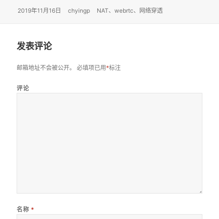
发
2019年11月16日
作
chyingp
标
NAT
、
webrtc
、
网络穿透
布
者
签
于
发表评论
必填项已用
标注
邮箱地址不会被公开。
*
评论
名称
*